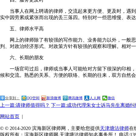
当事人在网上聘请的律师，交流起来更方便、更及时，遇到问
实中因劳累或紧张而出现的丢三落四。特别对一些思维慢、表达
五、律师水平高
网上的律师除了有较强的写作能力、业务能力以外，一般思想
判、对政治经济形式、对政策方针有较强的观察和理解。相对一
六、长期的朋友
一场官司过后，律师或当事人可能给对方留下很深的印相，但
候和交流。熟悉的关系、方便的联络、长期的往来，双方自然会
分享到：
QQ空间
新浪微博
腾讯微博
人人网
微信
上一篇:请律师值得吗？
下一篇:成功代理朱女士诉马先生离婚纠
网站首页
|
© © 2014-2020 滨海新区律师网，主要给您提供
天津塘沽律师
在
版权所有：滨海新区律师网,天津塘沽律师知名事务所！ 电话:139-2055-6